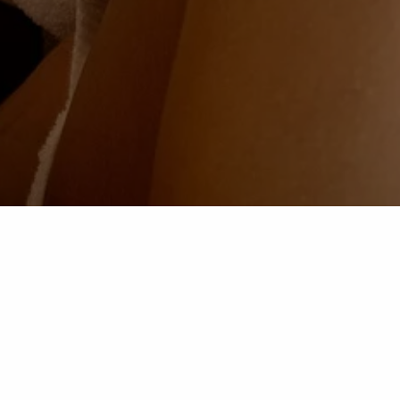
 kalten Wintertagen herrlich entspannen. Fühlen Sie sich e