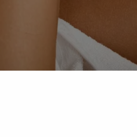
ingeladen, eine Pause vom oftmals stressigen Alltag zu