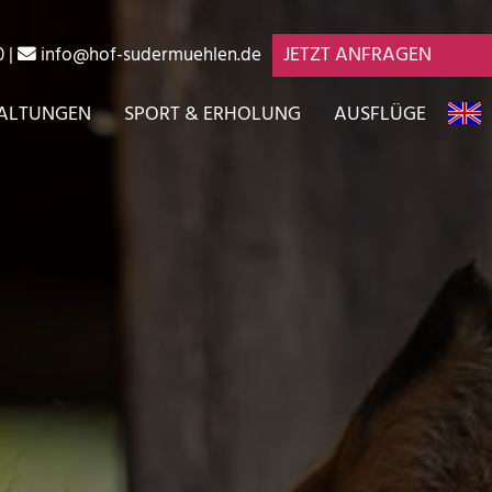
JETZT ANFRAGEN
0
|
info@hof-sudermuehlen.de
ALTUNGEN
SPORT & ERHOLUNG
AUSFLÜGE