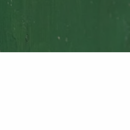
ark Lüneburger Heide und genießen Sie während eines Ausr
ihrem ausgedehnten und gut beschilderten Reitroutennetz ei
ebiet Lüneburger Heide steht Ihnen auf der Seite des
Natur