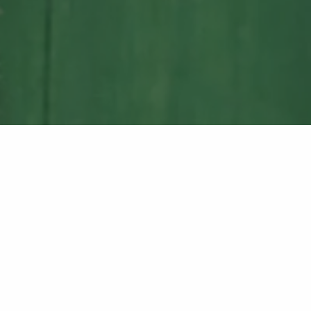
itts die Ruhe und Weite dieser abwechslungsreichen
n geradezu perfekter Urlaubsort.
parks Lüneburger Heide
zur Verfügung.