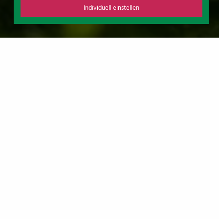
Individuell einstellen
ANBIETERKENNZEICHNUNG
Hotel Hof Sudermühlen
Karl Rabeler e. K.
Sudermühlen 1
21272 Egestorf
Tel: +49 (0)4175 8480
Fax: +49 (0)4175 1201
eMail: info@hotel-sudermuehlen.de
Steuernummer: 50 135 13479