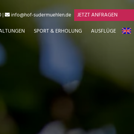
JETZT ANFRAGEN
0
|
info@hof-sudermuehlen.de
ALTUNGEN
SPORT & ERHOLUNG
AUSFLÜGE